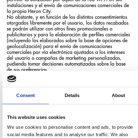
instalaciones y el envío de comunicaciones comerciales de
la propia Heron City.
No obstante, y en función de los distintos consentimientos
otorgados libremente por el usuario, los datos recabados
se podrán utilizar con otros fines promocionales o
publicitarios y para la elaboración de perfiles comerciales
(incluyendo los elaborados sobre la base de opciones de
geolocalización) para el envío de comunicaciones
comerciales por vía electrónica ajustados a los intereses
del usuario o campañas de marketing personalizadas,
pudiendo tomar decisiones automatizadas sobre la base
de sus preferencias.
– Datos recabados de los solicitantes de tarjetas de
fidelización de Heron City
La finalidad principal para la que se recaban los datos de
Consent
Details
About
carácter personal que el usuario facilita a Heron City es la
gestión de las prestaciones asociadas a la condición de
titular de una tarjeta de fidelización de Heron City y el
envío de comunicaciones comerciales de la propia Heron
This website uses cookies
City.
We use cookies to personalise content and ads, to provide
No obstante, y en función de los distintos consentimientos
otorgados libremente por el usuario, los datos recabados
social media features and to analyse our traffic. We also