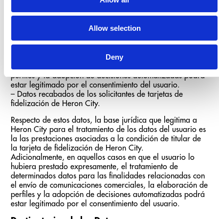
Respecto de estos datos, la base jurídica que legitima a
Heron City para el tratamiento de los datos del usuario es
habilitar la conexión de aquel a la red Wi-Fi en sus
Allow selection
instalaciones.
Adicionalmente, en aquellos casos en que el usuario lo
hubiera prestado expresamente, el tratamiento de
Deny
determinados datos para las finalidades relacionadas con
el envío de comunicaciones comerciales, la elaboración de
perfiles y la adopción de decisiones automatizadas podrá
estar legitimado por el consentimiento del usuario.
– Datos recabados de los solicitantes de tarjetas de
fidelización de Heron City.
Respecto de estos datos, la base jurídica que legitima a
Heron City para el tratamiento de los datos del usuario es
la las prestaciones asociadas a la condición de titular de
la tarjeta de fidelización de Heron City.
Adicionalmente, en aquellos casos en que el usuario lo
hubiera prestado expresamente, el tratamiento de
determinados datos para las finalidades relacionadas con
el envío de comunicaciones comerciales, la elaboración de
perfiles y la adopción de decisiones automatizadas podrá
estar legitimado por el consentimiento del usuario.