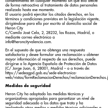
consentimiento en cualquier momento sin que ello afecte
de forma retroactiva al tratamiento de datos personales
realizado hasta ese momento.
El usuario podrá ejercitar los citados derechos, en los
términos y condiciones previstos en la legislación vigente,
dirigiéndose para ello por escrito al domicilio social de
Heron City
C/Camilo José Cela, 2, 28232, las Rozas, Madrid, o
mediante correo electrónico a
info@heroncityvalencia.com.
En el supuesto de que no obtenga una respuesta
satisfactoria y desee formular una reclamación u obtener
mayor información al respecto de sus derechos, puede
dirigirse a la Agencia Española de Protección de Datos
(C/ Jorge Juan, 6, 28001, Madrid – o a través de:
https://sedeagpd.gob.es/sede-electronica-
web/vistas/formReclamacionDerechos/reclamacionDerechos.js
Medidas de seguridad
Heron City ha adoptado las medidas técnicas y
organizativas apropiadas para garantizar un nivel de
seguridad adecuado a los datos que trata y ha
implantado otros medios y medidas técnicas adicionales a